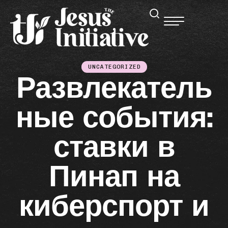
UNCATEGORIZED
Развлекатель
ные события:
ставки в
Пинап на
киберспорт и