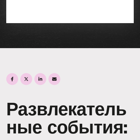
Развлекатель
ные события: