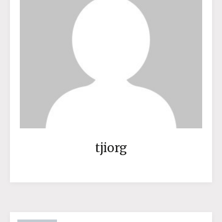
tjiorg