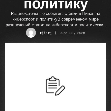
политику
Развлекательные события: ставки в Пинап на
киберспорт и политикуВ современном мире
развлечений ставки на киберспорт и политические
события становятся все более популярными среди
tjiorg
|
June 22, 2026
пользователей, и сайт Пинап не остается в
стороне от этого тренда. В данной статье мы
рассмотрим, как именно можно делать ставки на
киберспорт и политику, чем это привлекает
беттеров, а также какие …