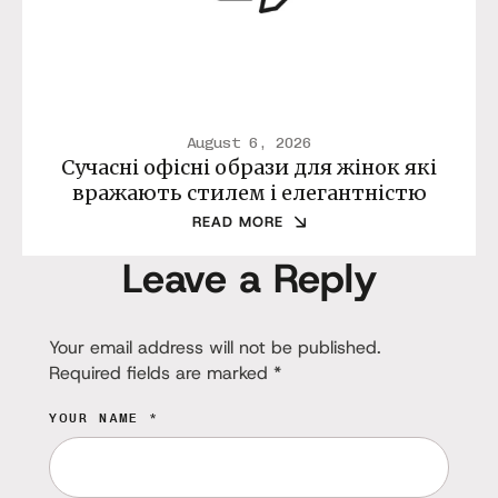
August 6, 2026
Сучасні офісні образи для жінок які
вражають стилем і елегантністю
READ MORE
Leave a Reply
Your email address will not be published.
Required fields are marked
*
YOUR NAME *