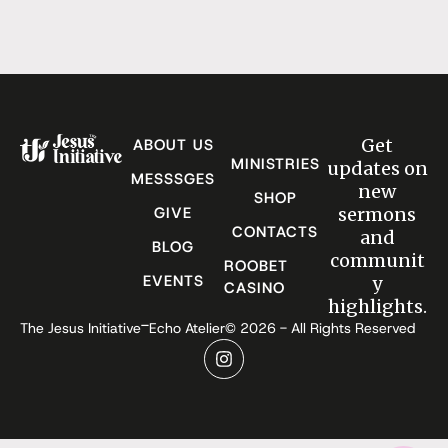
Get
ABOUT US
MINISTRIES
updates on
MESSSGES
new
SHOP
GIVE
sermons
CONTACTS
and
BLOG
communit
ROOBET
EVENTS
y
CASINO
highlights.
-
The Jesus Initiative
Echo Atelier
© 2026 - All Rights Reserved