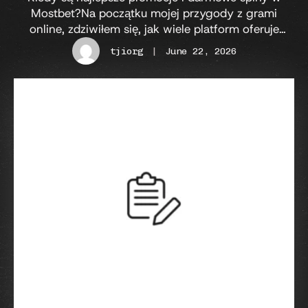
Mostbet?Na początku mojej przygody z grami
online, zdziwiłem się, jak wiele platform oferuje
promocje oraz darmowe spiny. Jeśli zastanawiasz się,
tjiorg
|
June 22, 2026
Kiedy są najlepsze promocje i darmowe spiny w
Mostbet?, to mogę ci pomóc. Jako doświadczony
gracz i ekspert w zakresie gier hazardowych,
stawiam na to, abyś wybrał …