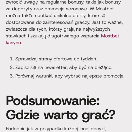
zwrócić uwagę na regularne bonusy, takie jak bonusy
za depozyty oraz promocje sezonowe. W Mostbet
można także spotkać unikalne oferty, które są
dostosowane do zainteresowań graczy. Jest to ważne,
zwłaszcza dla tych, którzy grają na najwyższych
stawkach i szukają długotrwałego wsparcia
Mostbet
kasyno
.
Sprawdzaj strony ofertowe co tydzień.
Zapisz się na newsletter, aby być na bieżąco.
Porównaj warunki, aby wybrać najlepsze promocje.
Podsumowanie:
Gdzie warto grać?
Podobnie jak w przypadku każdej innej decyzji,