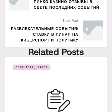
ПИНКО КАЗИНО ОТЗЫВЫ В
СВЕТЕ ПОСЛЕДНИХ СОБЫТИЙ
Next Post
РАЗВЛЕКАТЕЛЬНЫЕ СОБЫТИЯ:
СТАВКИ В ПИНАП НА
КИБЕРСПОРТ И ПОЛИТИКУ
Related Posts
COMPUTERS, GAMES