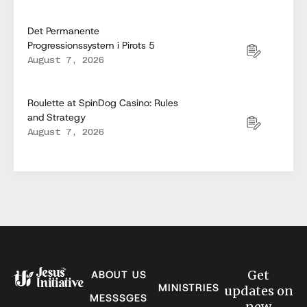
Det Permanente
Progressionssystem i Pirots 5
August 7, 2026
Roulette at SpinDog Casino: Rules
and Strategy
August 7, 2026
Get
ABOUT US
MINISTRIES
updates on
MESSSGES
new