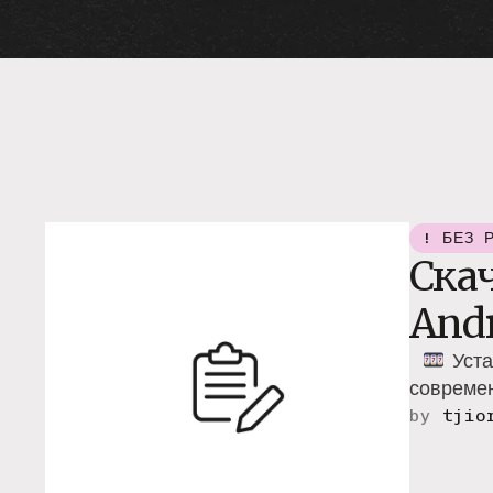
! БЕЗ 
Скач
And
Уста
совреме
by 
tjio