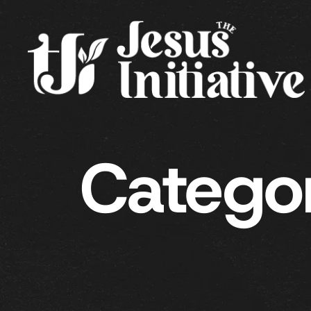
Catego