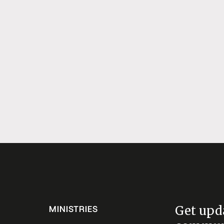
Get upd
MINISTRIES