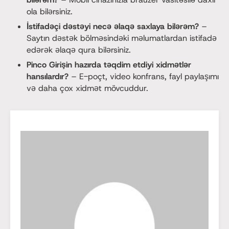
ola bilərsiniz.
İstifadəçi dəstəyi necə əlaqə saxlaya bilərəm?
–
Saytın dəstək bölməsindəki məlumatlardan istifadə
edərək əlaqə qura bilərsiniz.
Pinco Girişin hazırda təqdim etdiyi xidmətlər
hansılardır?
– E-poçt, video konfrans, fayl paylaşımı
və daha çox xidmət mövcuddur.