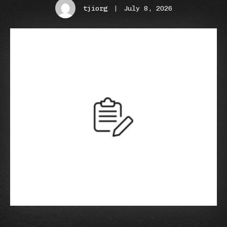
platformadır. Bu yazıda, Pinco Girişin onlayn
tjiorg
|
July 8, 2026
təcrübənizi necə yüksəltdiyini, xüsusiyyətlərini və
üstünlük keçidlərini araşdıracağıq. İstifadəçilərə daha
yaxşı xidmət göstərmək məqsədilə dizayn olunan bu
sistem, müasir texnologiyaları istifadə edərək onlayn
dünyada keyfiyyəti artırmağı hədəfləyir. Bəs, bu
platforma …