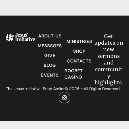
Get
ABOUT US
MINISTRIES
updates on
MESSSGES
new
SHOP
GIVE
sermons
CONTACTS
and
BLOG
communit
ROOBET
EVENTS
y
CASINO
highlights.
-
The Jesus Initiative
Echo Atelier
© 2026 - All Rights Reserved