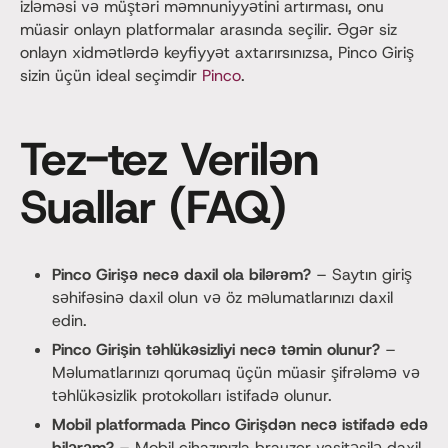
izləməsi və müştəri məmnuniyyətini artırması, onu
müasir onlayn platformalar arasında seçilir. Əgər siz
onlayn xidmətlərdə keyfiyyət axtarırsınızsa, Pinco Giriş
sizin üçün ideal seçimdir
Pinco
.
Tez-tez Verilən
Suallar (FAQ)
Pinco Girişə necə daxil ola bilərəm?
– Saytın giriş
səhifəsinə daxil olun və öz məlumatlarınızı daxil
edin.
Pinco Girişin təhlükəsizliyi necə təmin olunur?
–
Məlumatlarınızı qorumaq üçün müasir şifrələmə və
təhlükəsizlik protokolları istifadə olunur.
Mobil platformada Pinco Girişdən necə istifadə edə
bilərəm?
– Mobil cihazınızla brauzer vasitəsilə daxil