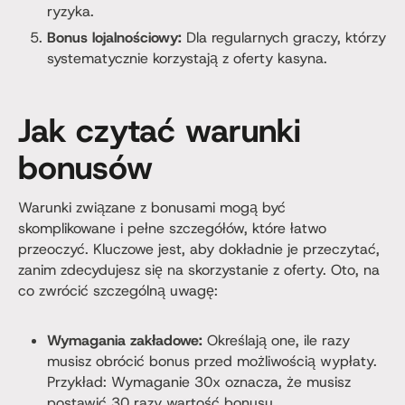
ryzyka.
Bonus lojalnościowy:
Dla regularnych graczy, którzy
systematycznie korzystają z oferty kasyna.
Jak czytać warunki
bonusów
Warunki związane z bonusami mogą być
skomplikowane i pełne szczegółów, które łatwo
przeoczyć. Kluczowe jest, aby dokładnie je przeczytać,
zanim zdecydujesz się na skorzystanie z oferty. Oto, na
co zwrócić szczególną uwagę:
Wymagania zakładowe:
Określają one, ile razy
musisz obrócić bonus przed możliwością wypłaty.
Przykład: Wymaganie 30x oznacza, że musisz
postawić 30 razy wartość bonusu.