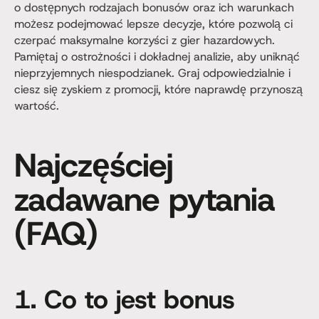
o dostępnych rodzajach bonusów oraz ich warunkach
możesz podejmować lepsze decyzje, które pozwolą ci
czerpać maksymalne korzyści z gier hazardowych.
Pamiętaj o ostrożności i dokładnej analizie, aby uniknąć
nieprzyjemnych niespodzianek. Graj odpowiedzialnie i
ciesz się zyskiem z promocji, które naprawdę przynoszą
wartość.
Najczęściej
zadawane pytania
(FAQ)
1. Co to jest bonus