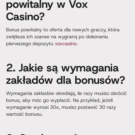
powitalny w Vox
Casino?
Bonus powitalny to oferta dla nowych graczy, która
zwiększa ich szanse na wygraną po dokonaniu
pierwszego depozytu
voxcasino
.
2. Jakie są wymagania
zakładów dla bonusów?
Wymagania zakładów określają, ile razy musisz obrócić
bonus, aby móc go wypłacić. Na przykład, jeżeli
wymaganie wynosi 30x, musisz postawić 30 razy
wartość bonusu.