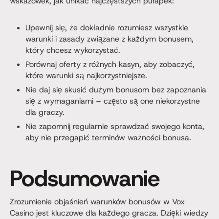
wskazówek, jak unikać najczęstszych pułapek:
Upewnij się, że dokładnie rozumiesz wszystkie
warunki i zasady związane z każdym bonusem,
który chcesz wykorzystać.
Porównaj oferty z różnych kasyn, aby zobaczyć,
które warunki są najkorzystniejsze.
Nie daj się skusić dużym bonusom bez zapoznania
się z wymaganiami – często są one niekorzystne
dla graczy.
Nie zapomnij regularnie sprawdzać swojego konta,
aby nie przegapić terminów ważności bonusa.
Podsumowanie
Zrozumienie objaśnień warunków bonusów w Vox
Casino jest kluczowe dla każdego gracza. Dzięki wiedzy