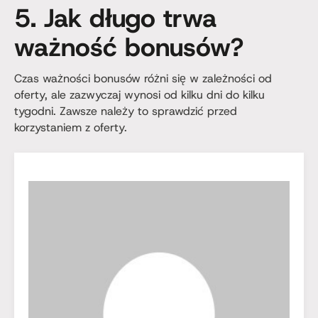
5. Jak długo trwa
ważność bonusów?
Czas ważności bonusów różni się w zależności od
oferty, ale zazwyczaj wynosi od kilku dni do kilku
tygodni. Zawsze należy to sprawdzić przed
korzystaniem z oferty.