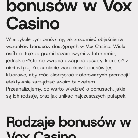
bonusów w Vox
Casino
W artykule tym omówimy, jak zrozumieć objaśnienia
warunków bonusów dostępnych w Vox Casino. Wiele
osób optuje za grami hazardowymi w Internecie,
jednak często nie zwraca uwagi na zasady, które się z
nimi wiążą. Zrozumienie warunków bonusów jest
kluczowe, aby móc skorzystać z oferowanych promocji i
efektywnie zarządzać swoim budżetem.
Przeanalizujemy, co warto wiedzieć o bonusach, jakie
są ich rodzaje, oraz jak unikać najczęstszych pułapek.
Rodzaje bonusów w
Vox Casino