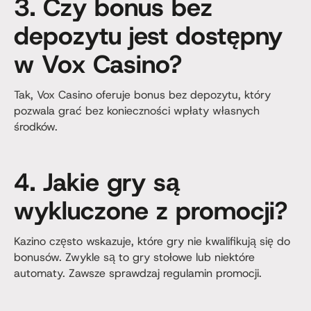
3. Czy bonus bez
depozytu jest dostępny
w Vox Casino?
Tak, Vox Casino oferuje bonus bez depozytu, który
pozwala grać bez konieczności wpłaty własnych
środków.
4. Jakie gry są
wykluczone z promocji?
Kazino często wskazuje, które gry nie kwalifikują się do
bonusów. Zwykle są to gry stołowe lub niektóre
automaty. Zawsze sprawdzaj regulamin promocji.