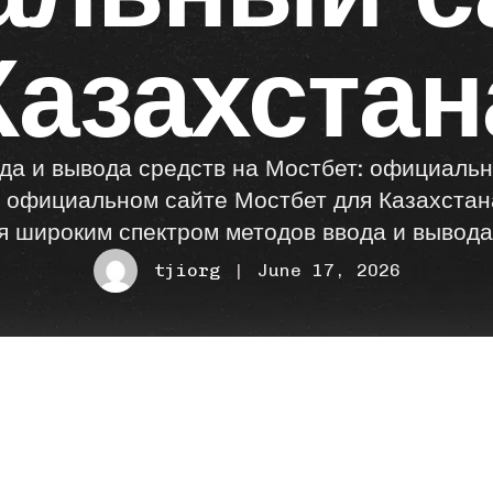
Казахстан
да и вывода средств на Мостбет: официальн
 официальном сайте Мостбет для Казахстана
я широким спектром методов ввода и вывода 
отрим доступные способы, их особенности и
tjiorg
|
June 17, 2026
т вам удобно управлять своими финансовыми
а платформе. От традиционных банковских ка