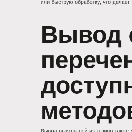
или быструю обработку, что делает
Вывод 
перече
доступ
методо
Вывод выигрышей из казино также 