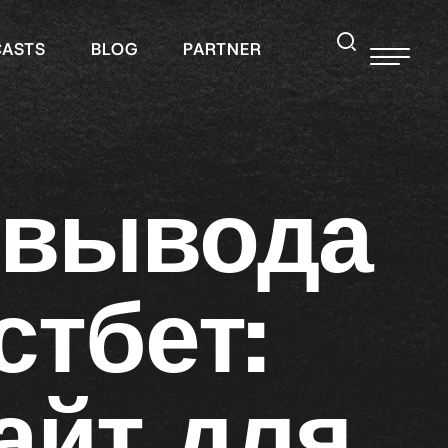
CASTS
BLOG
PARTNER
 вывода
стбет:
айт для