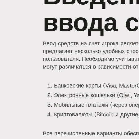
ввода 
Ввод средств на счет игрока являе
предлагает несколько удобных спос
пользователя. Необходимо учитыват
могут различаться в зависимости о
Банковские карты (Visa, Master
Электронные кошельки (Qiwi, 
Мобильные платежи (через опе
Криптовалюты (Bitcoin и другие
Все перечисленные варианты обесп