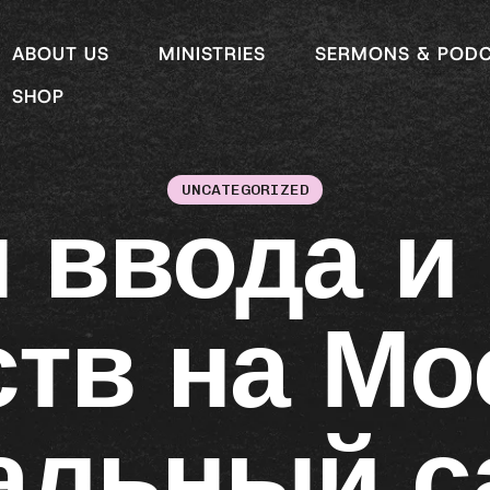
ABOUT US
MINISTRIES
SERMONS & POD
SHOP
UNCATEGORIZED
 ввода и
тв на Мо
льный с