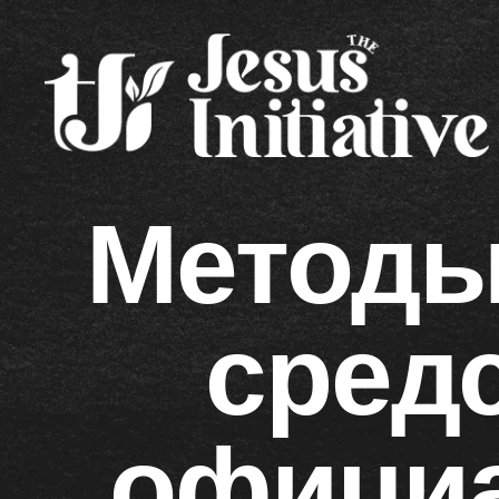
Методы
средс
официа