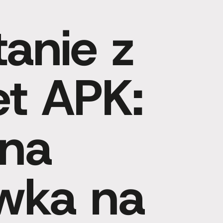
tanie z
t APK:
na
wka na