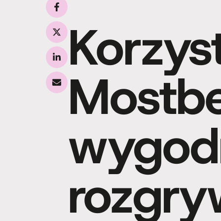
Korzys
Mostbe
wygod
rozgry