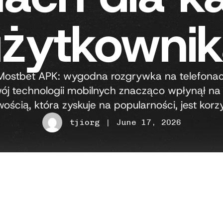
użytkownik
 Mostbet APK: wygodna rozgrywka na telefona
ój technologii mobilnych znacząco wpłynął na
ścią, która zyskuje na popularności, jest korzys
tóra umożliwia wygodną rozgrywkę na telefon
tjiorg
|
June 17, 2026
żytkownika. W ostatnich dniach, dzięki nowym
, aplikacja stała się jeszcze bardziej atrakcyjn