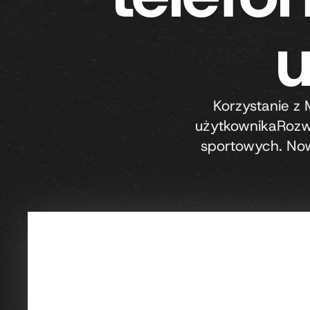
Korzystanie z
użytkownikaRozw
sportowych. Nowo
Mostbet APK, k
dla każdego u
aktualizacjom