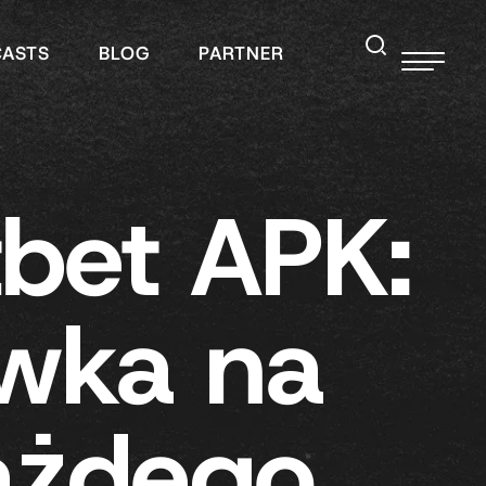
CASTS
BLOG
PARTNER
tbet APK:
wka na
każdego