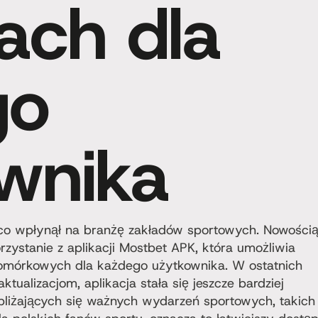
ach dla
go
wnika
ąco wpłynął na branżę zakładów sportowych. Nowością
orzystanie z aplikacji Mostbet APK, która umożliwia
omórkowych dla każdego użytkownika. W ostatnich
tualizacjom, aplikacja stała się jeszcze bardziej
zbliżających się ważnych wydarzeń sportowych, takich