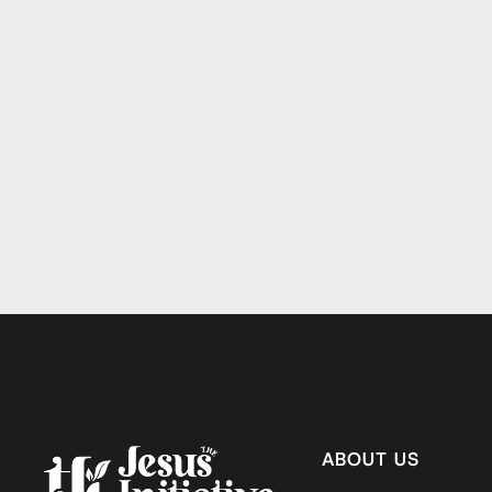
ABOUT US